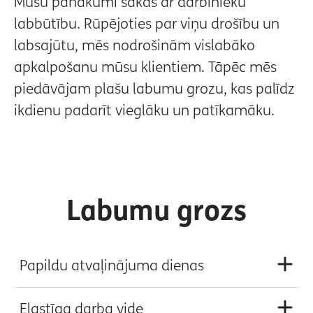
Mūsu panākumi sākas ar darbinieku
labbūtību. Rūpējoties par viņu drošību un
labsajūtu, mēs nodrošinām vislabāko
apkalpošanu mūsu klientiem. Tāpēc mēs
piedāvājam plašu labumu grozu, kas palīdz
ikdienu padarīt vieglāku un patīkamāku.
Labumu grozs
Papildu atvaļinājuma dienas
Elastīga darba vide