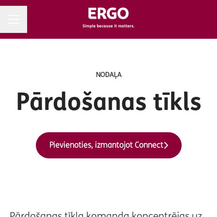
Karjeras izvēlne
NODAĻA
Pārdošanas tīkls
Pievienoties, izmantojot Connect
Pārdošanas tīkla komanda koncentrējas uz