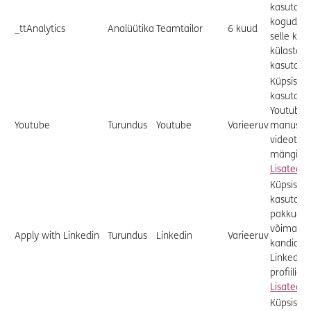
kasutatak
koguda t
_ttAnalytics
Analüütika
Teamtailor
6 kuud
selle koh
külastajad
kasutava
Küpsised
kasutata
Youtube'i
Youtube
Turundus
Youtube
Varieeruv
manusta
videote
mängimis
Lisateav
Küpsised
kasutatak
pakkuda
võimalus
Apply with Linkedin
Turundus
Linkedin
Varieeruv
kandidee
LinkedIni
profiiliga.
Lisateav
Küpsised