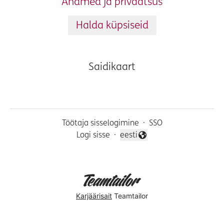
Andmed ja privaatsus
Halda küpsiseid
Saidikaart
Töötaja sisselogimine
·
SSO
Logi sisse
·
eesti
Vaheta keelt
Karjäärisait
Teamtailor