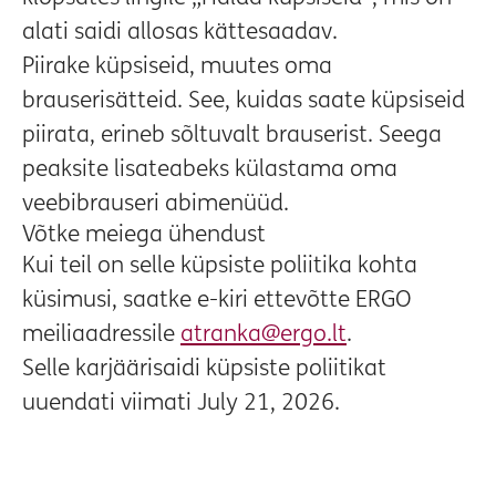
alati saidi allosas kättesaadav.
Piirake küpsiseid, muutes oma
brauserisätteid. See, kuidas saate küpsiseid
piirata, erineb sõltuvalt brauserist. Seega
peaksite lisateabeks külastama oma
veebibrauseri abimenüüd.
Võtke meiega ühendust
Kui teil on selle küpsiste poliitika kohta
küsimusi, saatke e-kiri ettevõtte ERGO
meiliaadressile
atranka@ergo.lt
.
Selle karjäärisaidi küpsiste poliitikat
uuendati viimati July 21, 2026.