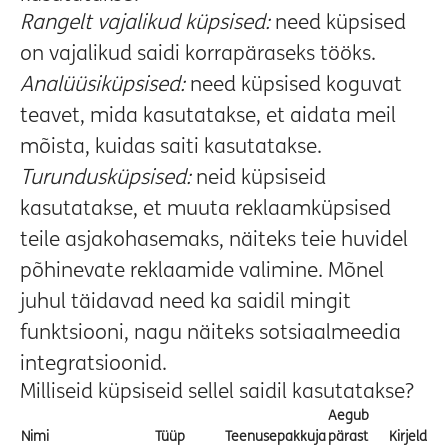
Rangelt vajalikud küpsised:
need küpsised
on vajalikud saidi korrapäraseks tööks.
Analüüsiküpsised:
need küpsised koguvat
teavet, mida kasutatakse, et aidata meil
mõista, kuidas saiti kasutatakse.
Turundusküpsised:
neid küpsiseid
kasutatakse, et muuta reklaamküpsised
teile asjakohasemaks, näiteks teie huvidel
põhinevate reklaamide valimine. Mõnel
juhul täidavad need ka saidil mingit
funktsiooni, nagu näiteks sotsiaalmeedia
integratsioonid.
Milliseid küpsiseid sellel saidil kasutatakse?
Aegub
Nimi
Tüüp
Teenusepakkuja
pärast
Kirjeldus