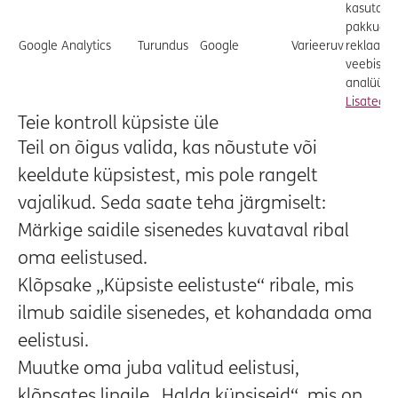
kasutatak
pakkuda
Google Analytics
Turundus
Google
Varieeruv
reklaame
veebisaid
analüüsit
Lisateav
Teie kontroll küpsiste üle
Teil on õigus valida, kas nõustute või
keeldute küpsistest, mis pole rangelt
vajalikud. Seda saate teha järgmiselt:
Märkige saidile sisenedes kuvataval ribal
oma eelistused.
Klõpsake „Küpsiste eelistuste“ ribale, mis
ilmub saidile sisenedes, et kohandada oma
eelistusi.
Muutke oma juba valitud eelistusi,
klõpsates lingile „Halda küpsiseid“, mis on