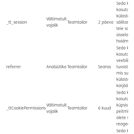
Seda küps
kasutata
külastaja
Vältimatult
_tt_session
Teamtailor
2 päeva
säilitami
vajalik
teie saidil
sisselogi
hoidmisek
Seda küps
kasutata
veebilingi
referrer
Analüütika
Teamtailor
Seanss
tuvastam
mis suun
külastaja
karjäärisa
Seda küps
kasutata
Vältimatult
küpsiseri
_ttCookiePermissions
Teamtailor
6 kuud
vajalik
peitmisek
olete sell
reageeri
Seda küps