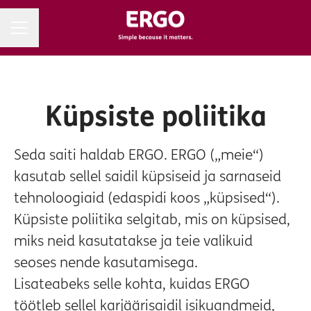
Karjäärimenüü
Küpsiste poliitika
Seda saiti haldab ERGO. ERGO („meie“)
kasutab sellel saidil küpsiseid ja sarnaseid
tehnoloogiaid (edaspidi koos „küpsised“).
Küpsiste poliitika selgitab, mis on küpsised,
miks neid kasutatakse ja teie valikuid
seoses nende kasutamisega.
Lisateabeks selle kohta, kuidas ERGO
töötleb sellel karjäärisaidil isikuandmeid,