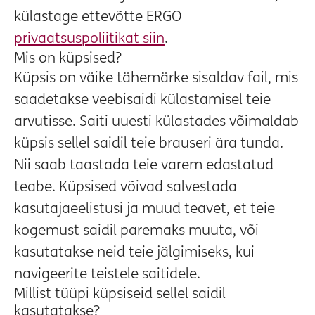
külastage ettevõtte ERGO
privaatsuspoliitikat siin
.
Mis on küpsised?
Küpsis on väike tähemärke sisaldav fail, mis
saadetakse veebisaidi külastamisel teie
arvutisse. Saiti uuesti külastades võimaldab
küpsis sellel saidil teie brauseri ära tunda.
Nii saab taastada teie varem edastatud
teabe. Küpsised võivad salvestada
kasutajaeelistusi ja muud teavet, et teie
kogemust saidil paremaks muuta, või
kasutatakse neid teie jälgimiseks, kui
navigeerite teistele saitidele.
Millist tüüpi küpsiseid sellel saidil
kasutatakse?