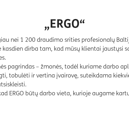
„ERGO“
au nei 1 200 draudimo srities profesionalų Baltij
kasdien dirba tam, kad mūsų klientai jaustųsi s
es.
s pagrindas – žmonės, todėl kuriame darbo apli
ti, tobulėti ir vertina įvairovę, suteikdama kiek
siskleisti.
kad ERGO būtų darbo vieta, kurioje augame kartu