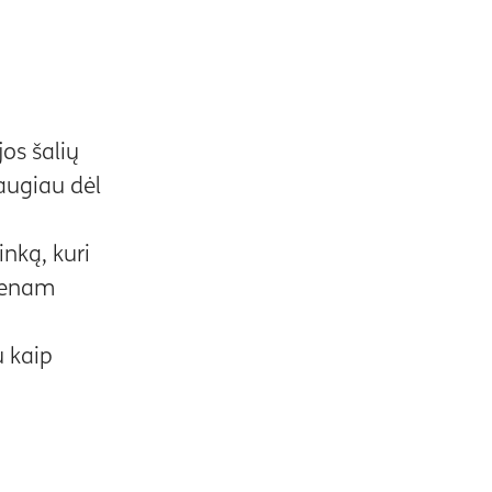
os šalių
augiau dėl
nką, kuri
vienam
 kaip