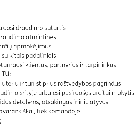
truosi draudimo sutartis
 draudimo atmintines
tarčių apmokėjimus
su kitais padaliniais
tarnausi klientus, partnerius ir tarpininkus
 TU:
iuteriu ir turi stiprius raštvedybos pagrindus
raudimo srityje arba esi pasiruošęs greitai mokytis
tidus detalėms, atsakingas ir iniciatyvus
 savarankiškai, tiek komandoje
ą