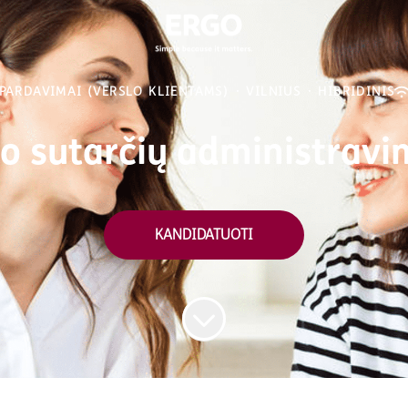
PARDAVIMAI (VERSLO KLIENTAMS)
·
VILNIUS
·
HIBRIDINIS
 sutarčių administravim
KANDIDATUOTI