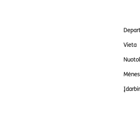
Depar
Vieta
Nuotol
Mėnesi
Įdarbi