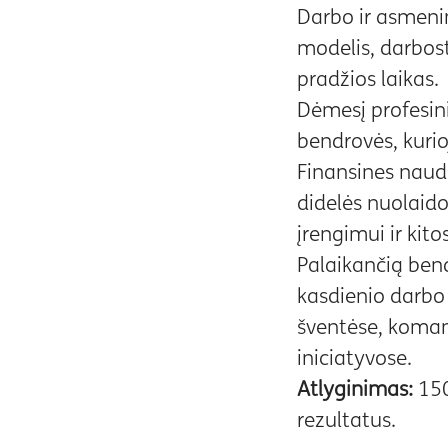
Darbo ir asmenin
modelis, darbos
pradžios laikas.
Dėmesį profesin
bendrovės, kurioj
Finansines nauda
didelės nuolai
įrengimui ir kit
Palaikančią ben
kasdienio darb
šventėse, koman
iniciatyvose.
Atlyginimas:
150
rezultatus.