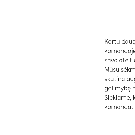
Kartu daugi
komandoje 
savo ateiti
Mūsų sėkmė
skatina aug
galimybę at
Siekiame, 
komanda.