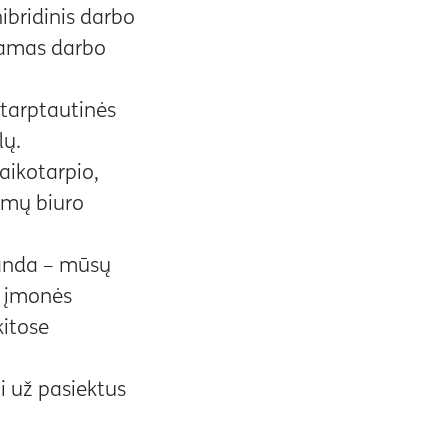
ibridinis darbo
kamas darbo
 tarptautinės
lų.
aikotarpio,
amų biuro
manda – mūsų
ą įmonės
itose
i už pasiektus