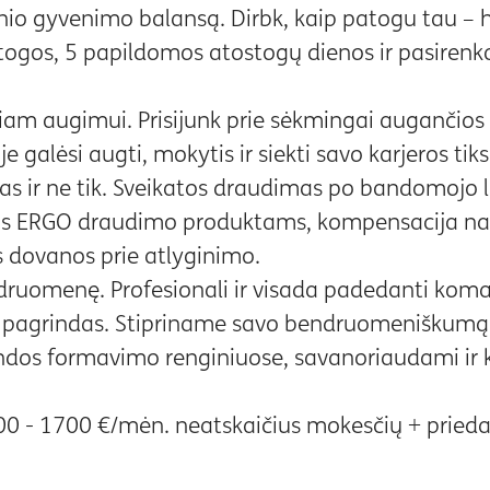
io gyvenimo balansą. Dirbk, kaip patogu tau – h
togos, 5 papildomos atostogų dienos ir pasiren
iam augimui. Prisijunk prie sėkmingai augančios
e galėsi augti, mokytis ir siekti savo karjeros tiks
s ir ne tik. Sveikatos draudimas po bandomojo l
dos ERGO draudimo produktams, kompensacija n
os dovanos prie atlyginimo.
druomenę. Profesionali ir visada padedanti ko
o pagrindas. Stipriname savo bendruomeniškum
dos formavimo renginiuose, savanoriaudami ir k
0 - 1700 €/mėn. neatskaičius mokesčių + prieda