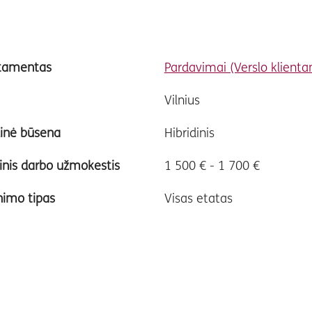
tamentas
Pardavimai (Verslo klient
Vilnius
inė būsena
Hibridinis
nis darbo užmokestis
1 500 € - 1 700 €
nimo tipas
Visas etatas