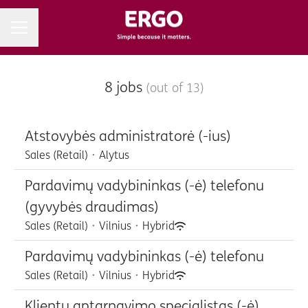
Career menu
8 jobs
(out of 13)
Atstovybės administratorė (-ius)
Sales (Retail)
·
Alytus
Pardavimų vadybininkas (-ė) telefonu
(gyvybės draudimas)
Sales (Retail)
·
Vilnius
·
Hybrid
Pardavimų vadybininkas (-ė) telefonu
Sales (Retail)
·
Vilnius
·
Hybrid
Klientų aptarnavimo specialistas (-ė)